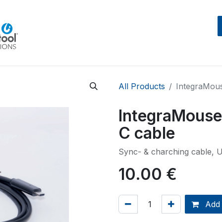
Home
Beratung
Events
IntegraMouseAIR
All Products
IntegraMou
IntegraMouse
C cable
Sync- & charching cable, 
10.00
€
Add 