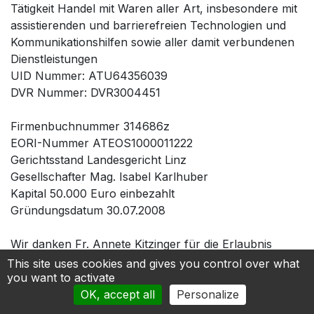
Tätigkeit Handel mit Waren aller Art, insbesondere mit
assistierenden und barrierefreien Technologien und
Kommunikationshilfen sowie aller damit verbundenen
Dienstleistungen
UID Nummer: ATU64356039
DVR Nummer: DVR3004451
Firmenbuchnummer 314686z
EORI-Nummer ATEOS1000011222
Gerichtsstand Landesgericht Linz
Gesellschafter Mag. Isabel Karlhuber
Kapital 50.000 Euro einbezahlt
Gründungsdatum 30.07.2008
Wir danken Fr. Annete Kitzinger für die Erlaubnis
METACOM Symbole auf dieser Seite nutzen zu
This site uses cookies and gives you control over what
you want to activate
dürfen.
OK, accept all
Personalize