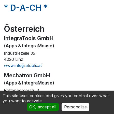
* D-A-CH *
Österreich
IntegraTools GmbH
(Apps & IntegraMouse)
Industriezeile 35
4020 Linz
www.integratools.at
Mechatron GmbH
(Apps & IntegraMouse)
Rottenbergerstr. 3
This site uses cookies and gives you control over what
3680 Hofamt Priel
you want to activate
www.mechatron.at
OK, accept all
Personalize
Platus GmbH