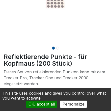
Reflektierende Punkte - für
Kopfmaus (200 Stück)
Dieses Set von reflektierenden Punkten kann mit dem
Tracker Pro, Tracker One und Tracker 2000
eingesetzt werden.
Set mit 200 reflektierenden Punkten
This site uses cookies and gives you control over what
you want to activate
69.00
€
OK, accept all
Personalize