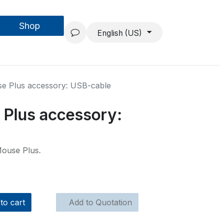
Shop
Forschung & Entwicklung
Projekte
Über uns
English (US)
e Plus accessory: USB-cable
 Plus accessory:
Mouse Plus.
to cart
Add to Quotation