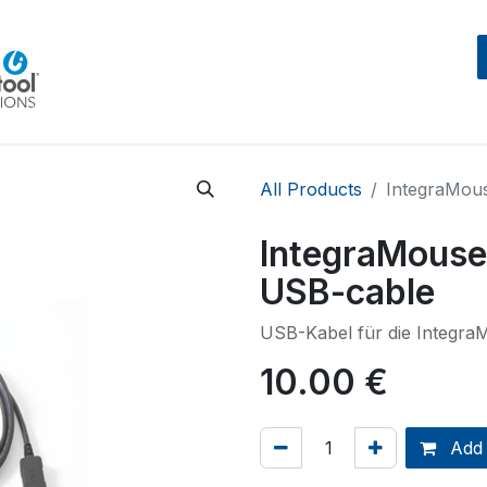
Home
Beratung
Events
IntegraMouseAIR
All Products
IntegraMous
IntegraMouse
USB-cable
USB-Kabel für die Integra
10.00
€
Add 