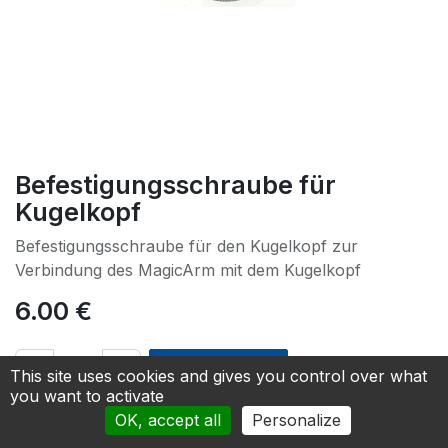
Befestigungsschraube für
Kugelkopf
Befestigungsschraube für den Kugelkopf zur
Verbindung des MagicArm mit dem Kugelkopf
6.00
€
Add to cart
This site uses cookies and gives you control over what
you want to activate
Add to Quotation
OK, accept all
Personalize