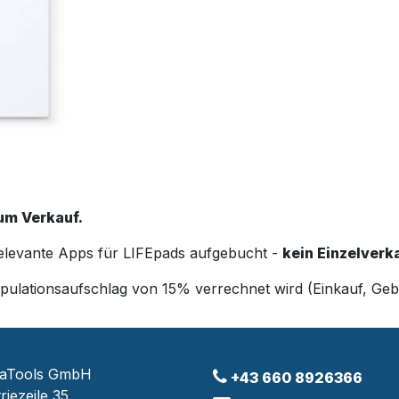
um Verkauf.
relevante Apps für LIFEpads aufgebucht -
kein Einzelver
nipulationsaufschlag von 15% verrechnet wird (Einkauf, G
raTools GmbH
+43 660 8926366
riezeile 35