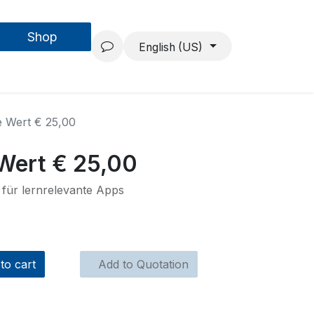
Shop
Forschung & Entwicklung
Projekte
Über uns
English (US)
e Wert € 25,00
 Wert € 25,00
 für lernrelevante Apps
to cart
Add to Quotation