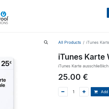
Home
Beratung
Events
IntegraMouseAIR
All Products
iTunes Kart
iTunes Karte
iTunes Karte ausschließlich
25.00
€
Add 