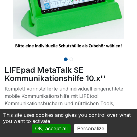
LIFEpad MetaTalk SE
Kommunikationshilfe 10.x''
Komplett vorinstallierte und individuell eingerichtete
mobile Kommunikationshilfe mit LIFEtool
Kommunikationsbüchern und nützlichen Tools,
Support und 2 Jahre Schutzpaket.
This site uses cookies and gives you control over what
* LIFEpad MetaTalk PRO SE beinhaltet:
you want to activate
* - iOS Betriebssystem (11", 256 GB, WIFI)
OK, accept all
Personalize
- App MetaTalk Pro SE inkl. Jungen- und Mädchen-