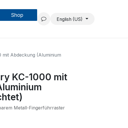
Shop
Forschung & Entwicklung
Projekte
Über uns
English (US)
0 mit Abdeckung (Aluminium
rry KC-1000 mit
Aluminium
htet)
barem Metall-Fingerführraster