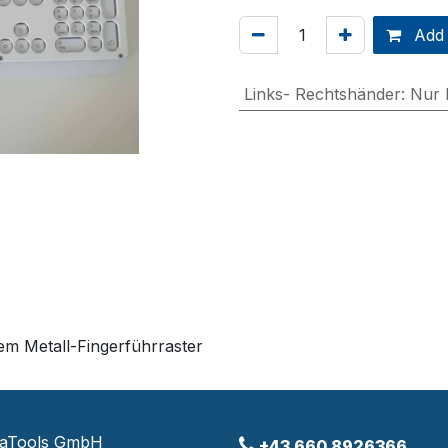
Add 
Links- Rechtshänder
:
Nur 
em Metall-Fingerführraster
raTools GmbH
+43 660 8926366