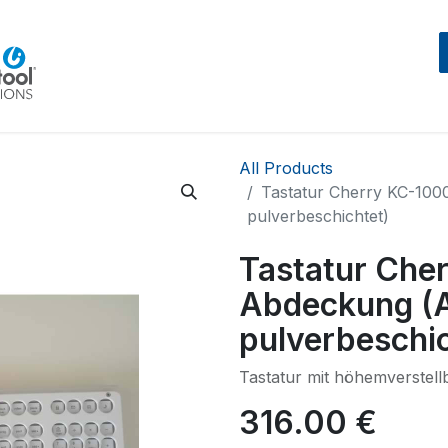
Home
Beratung
Events
IntegraMouseAIR
All Products
Tastatur Cherry KC-100
pulverbeschichtet)
Tastatur Che
Abdeckung (
pulverbeschic
Tastatur mit höhemverstell
316.00
€