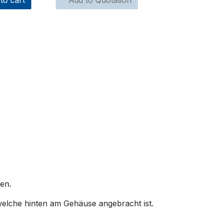
to cart
Add to Quotation
en.
welche hinten am Gehäuse angebracht ist.