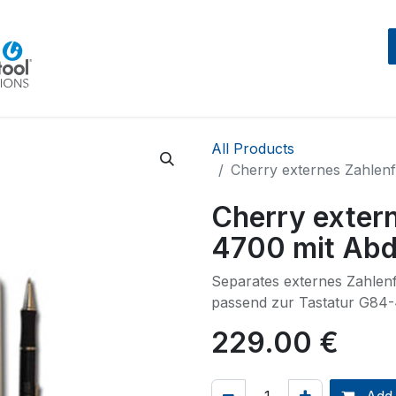
Home
Beratung
Events
IntegraMouseAIR
All Products
Cherry externes Zahlen
Cherry exter
4700 mit Abd
Separates externes Zahlenf
passend zur Tastatur G84
229.00
€