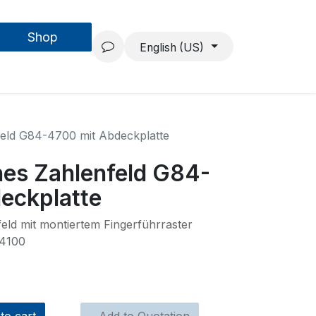
Shop
Forschung & Entwicklung
Projekte
Über uns
English (US)
feld G84-4700 mit Abdeckplatte
nes Zahlenfeld G84-
eckplatte
eld mit montiertem Fingerführraster
-4100