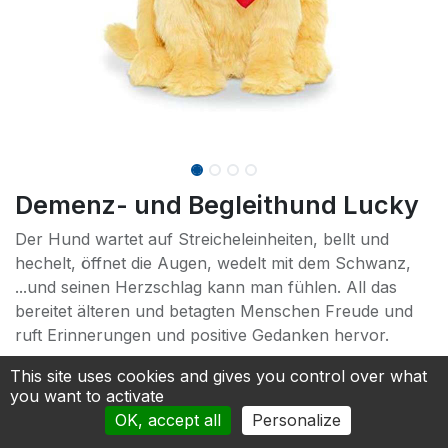
Demenz- und Begleithund Lucky
Der Hund wartet auf Streicheleinheiten, bellt und
hechelt, öffnet die Augen, wedelt mit dem Schwanz,
...und seinen Herzschlag kann man fühlen. All das
bereitet älteren und betagten Menschen Freude und
ruft Erinnerungen und positive Gedanken hervor.
208.25
€
This site uses cookies and gives you control over what
you want to activate
OK, accept all
Personalize
Add to cart