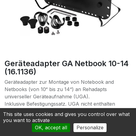
Geräteadapter GA Netbook 10-14
(16.1136)
Geräteadapter zur Montage von Notebook and
Netbooks (von 10“ bis zu 14“) an Rehadapts
universeller Geräteaufnahme (UGA).
Inklusive Befestigungssatz. UGA nicht enthalten
This site uses cookies and gives you control over what
236.40
€
you want to activate
OK, accept all
Personalize
Add to cart