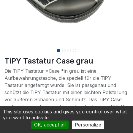
TiPY Tastatur Case grau
Die TiPY Tastatur *Case *in grau ist eine
Aufbewahrungstasche, die speziell für die TiPY
Tastatur angefertigt wurde. Sie ist passgenau und
schützt die TiPY Tastatur mit einer leichten Polsterung
vor äußeren Schäden und Schmutz. Das TiPY Case
verfügt Innen über eine kleine Tasche für ein USB-C
This site uses cookies and gives you control over what
Kabel.
you want to activate
88.50
€
OK, accept all
Personalize