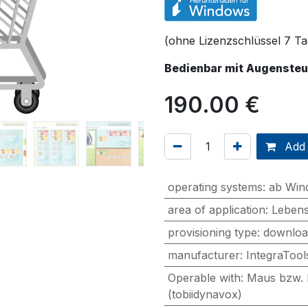
(ohne Lizenzschlüssel 7 Ta
Bedienbar mit Augensteu
190.00
€
Add 
operating systems
:
ab Win
area of application
:
Lebens
provisioning type
:
downloa
manufacturer
:
IntegraToo
Operable with
:
Maus bzw. 
(tobiidynavox)