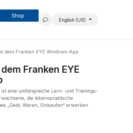
Shop
Forschung & Entwicklung
Projekte
Über uns
English (US)
mit dem Franken EYE Windows-App
t dem Franken EYE
p
ist eine umfangreiche Lern- und Trainings-
rwachsene, die lebenspraktische
eis „Geld, Waren, Einkaufen“ erwerben