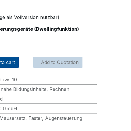
ge als Vollversion nutzbar)
erungsgeräte (Dwellingfunktion)
to cart
Add to Quotation
dows 10
nahe Bildungsinhalte
,
Rechnen
d
ls GmbH
Mausersatz
,
Taster
,
Augensteuerung