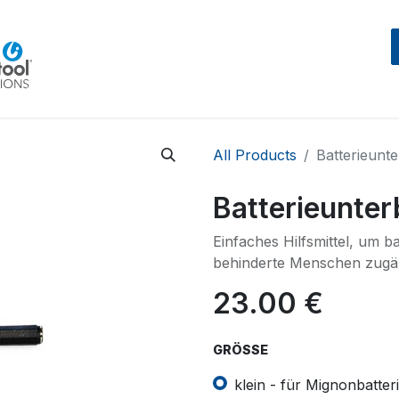
Home
Beratung
Events
IntegraMouseAIR
All Products
Batterieunt
Batterieunter
Einfaches Hilfsmittel, um b
behinderte Menschen zugä
23.00
€
GRÖSSE
klein - für Mignonbatter