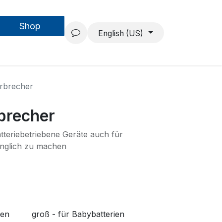
Shop
Forschung & Entwicklung
Projekte
Über uns
English (US)
erbrecher
brecher
atteriebetriebene Geräte auch für
nglich zu machen
ien
groß - für Babybatterien