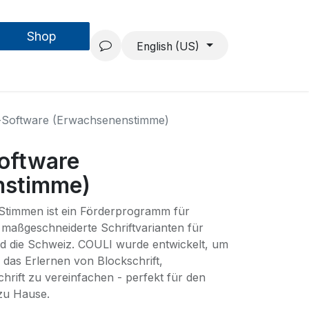
Shop
Forschung & Entwicklung
Projekte
Über uns
English (US)
-Software (Erwachsenenstimme)
oftware
nstimme)
Stimmen ist ein Förderprogramm für
t maßgeschneiderte Schriftvarianten für
nd die Schweiz. COULI wurde entwickelt, um
das Erlernen von Blockschrift,
hrift zu vereinfachen - perfekt für den
 zu Hause.