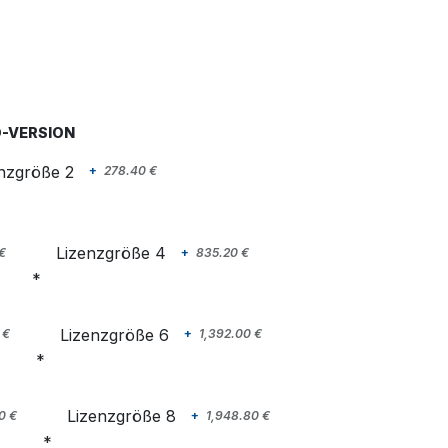
-VERSION
nzgröße 2
+
278.40
€
Lizenzgröße 4
€
+
835.20
€
Lizenzgröße 6
€
+
1,392.00
€
Lizenzgröße 8
0
€
+
1,948.80
€