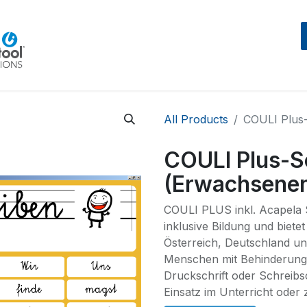
Home
Beratung
Events
IntegraMouseAIR
All Products
COULI Plus
COULI Plus-S
(Erwachsene
COULI PLUS inkl. Acapela 
inklusive Bildung und biete
Österreich, Deutschland u
Menschen mit Behinderung 
Druckschrift oder Schreibsc
Einsatz im Unterricht oder