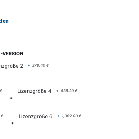
aden
-VERSION
nzgröße 2
+
278.40
€
Lizenzgröße 4
€
+
835.20
€
Lizenzgröße 6
€
+
1,392.00
€