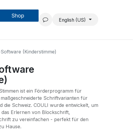
Shop
Forschung & Entwicklung
Projekte
Über uns
English (US)
Software (Kinderstimme)
oftware
e)
Stimmen ist ein Förderprogramm für
t maßgeschneiderte Schriftvarianten für
nd die Schweiz. COULI wurde entwickelt, um
das Erlernen von Blockschrift,
hrift zu vereinfachen - perfekt für den
 zu Hause.