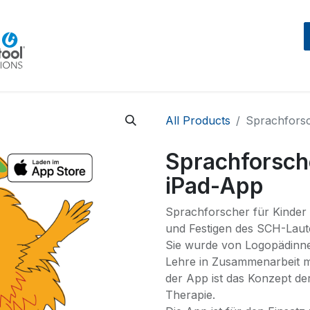
Home
Beratung
Events
IntegraMouseAIR
All Products
Sprachforsc
Sprachforsch
iPad-App
Sprachforscher für Kinder 
und Festigen des SCH-Laute
Sie wurde von Logopädinn
Lehre in Zusammenarbeit mi
der App ist das Konzept der
Therapie.