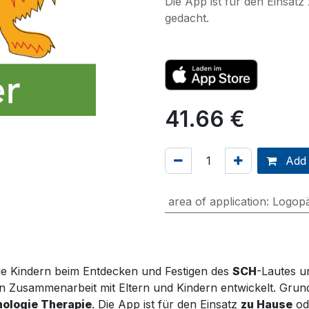
Die App ist für den Einsat
gedacht.
41.66
€
Add 
area of application
:
Logopä
ie
Kinder
n
beim Entdecken und Festigen des
SCH
-Lautes u
n Zusammenarbeit mit Eltern und Kindern entwickelt. Gru
nologie Therapie
.
D
ie App
ist für den Einsatz
zu Hause
od