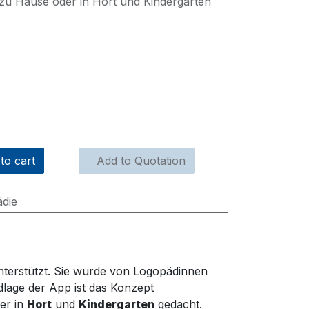
z zu Hause oder in Hort und Kindergarten
to cart
Add to Quotation
die
nterstützt.
Sie
wurde von Logopädinnen
ndlage
de
r App
ist das Konzept
er in
Hort
und
Kindergarten
gedacht.