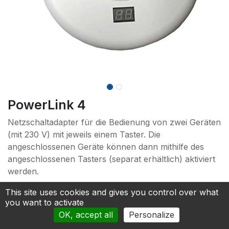
PowerLink 4
Netzschaltadapter für die Bedienung von zwei Geräten
(mit 230 V) mit jeweils einem Taster. Die
angeschlossenen Geräte können dann mithilfe des
angeschlossenen Tasters (separat erhältlich) aktiviert
werden.
365.83
€
This site uses cookies and gives you control over what
you want to activate
OK, accept all
Personalize
Add to cart