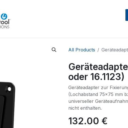
Home
Beratung
Events
IntegraMouseAIR
All Products
Geräteadapt
Geräteadapte
oder 16.1123)
Geräteadapter zur Fixieru
(Lochabstand 75x75 mm b
universeller Geräteaufnah
nicht enthalten.
132.00
€