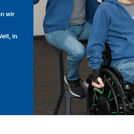
n wir
lt, in