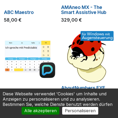
AMAneo MX - The
ABC Maestro
Smart Assistive Hub
58,00
€
329,00
€
AboutNumbers EYE
APP: Predictable
Windows-App
Diese Webseite verwendet 'Cookies' um Inhalte und
Anzeigen zu personalisieren und zu analysieren.
249,99
€
190,00
€
Bestimmen Sie, welche Dienste benutzt werden dürfen
Alle akzeptieren
Personalisieren