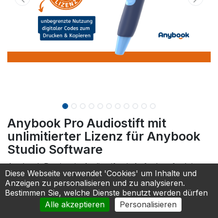
Anybook Pro Audiostift mit
unlimitierter Lizenz für Anybook
Studio Software
Anybook Pro ist ein Audiostift mit Aufnahmefunktion.
Diese Webseite verwendet 'Cookies' um Inhalte und
Seine innovative Code-Technologie ermöglicht
Anzeigen zu personalisieren und zu analysieren.
erstmalig auch druckbare und kopierbare Codes.
Bestimmen Sie, welche Dienste benutzt werden dürfen
Mithilfe der digitalen Codes und der Anybook-Sticker
Alle akzeptieren
Personalisieren
können Arbeitsblätter, Lernkarten, Bücher,