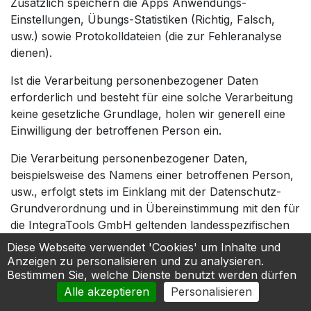
Zusätzlich speichern die Apps Anwendungs-
Einstellungen, Übungs-Statistiken (Richtig, Falsch,
usw.) sowie Protokolldateien (die zur Fehleranalyse
dienen).
Ist die Verarbeitung personenbezogener Daten
erforderlich und besteht für eine solche Verarbeitung
keine gesetzliche Grundlage, holen wir generell eine
Einwilligung der betroffenen Person ein.
Die Verarbeitung personenbezogener Daten,
beispielsweise des Namens einer betroffenen Person,
usw., erfolgt stets im Einklang mit der Datenschutz-
Grundverordnung und in Übereinstimmung mit den für
die IntegraTools GmbH geltenden landesspezifischen
Datenschutzbestimmungen. Mittels dieser
Diese Webseite verwendet 'Cookies' um Inhalte und
Datenschutzerklärung möchte unser Unternehmen die
Anzeigen zu personalisieren und zu analysieren.
Bestimmen Sie, welche Dienste benutzt werden dürfen
Öffentlichkeit über Art, Umfang und Zweck der von
uns erhobenen, genutzten und verarbeiteten
Alle akzeptieren
Personalisieren
personenbezogenen Daten informieren. Ferner