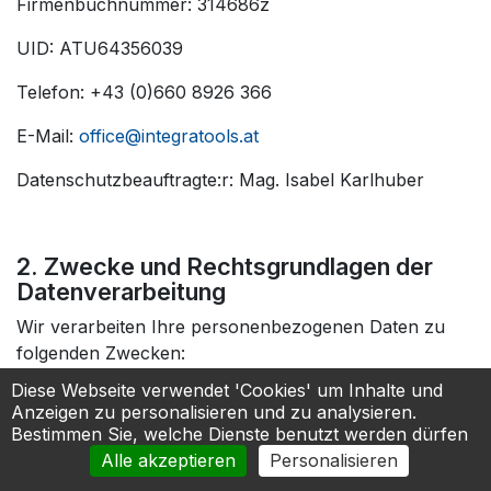
Firmenbuchnummer: 314686z
UID: ATU64356039
Telefon: +43 (0)660 8926 366
E-Mail:
office@integratools.at
Datenschutzbeauftragte:r: Mag. Isabel Karlhuber
2. Zwecke und Rechtsgrundlagen der
Datenverarbeitung
Wir verarbeiten Ihre personenbezogenen Daten zu
folgenden Zwecken:
Diese Webseite verwendet 'Cookies' um Inhalte und
a) Durchführung des Gewinnspiels
Anzeigen zu personalisieren und zu analysieren.
Bestimmen Sie, welche Dienste benutzt werden dürfen
Erfassung Ihrer Teilnahme
Alle akzeptieren
Personalisieren
Auslosung der Gewinner:innen