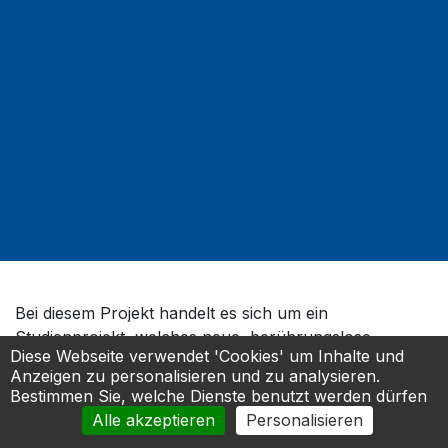
Bei diesem Projekt handelt es sich um ein
Studienprojekt, welches neue, berührungslose
Diese Webseite verwendet 'Cookies' um Inhalte und
Eingabemethoden für Menschen mit Behinderung
Anzeigen zu personalisieren und zu analysieren.
untersucht. Ziel ist die Steuerung des Computers für
Bestimmen Sie, welche Dienste benutzt werden dürfen
Menschen mit Behinderung mittels berührungslosen
Alle akzeptieren
Personalisieren
Eingabesystemen.