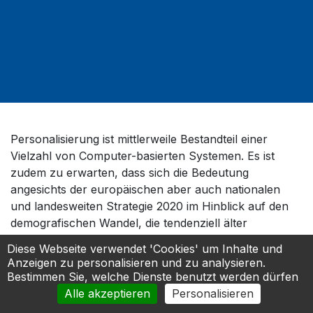
Personalisierung ist mittlerweile Bestandteil einer
Vielzahl von Computer-basierten Systemen. Es ist
zudem zu erwarten, dass sich die Bedeutung
angesichts der europäischen aber auch nationalen
und landesweiten Strategie 2020 im Hinblick auf den
demografischen Wandel, die tendenziell älter
werdenden Arbeitnehmer oder den Fokus auf
Diese Webseite verwendet 'Cookies' um Inhalte und
intelligente Produktionsprozesse noch deutlich erhöht.
Anzeigen zu personalisieren und zu analysieren.
Auch der Anteil der Menschen mit Behinderung, die –
Bestimmen Sie, welche Dienste benutzt werden dürfen
oft durch spezielle Hard- und Software unterstützt –
Alle akzeptieren
Personalisieren
einer regelmäßigen Beschäftigung nachgehen können,