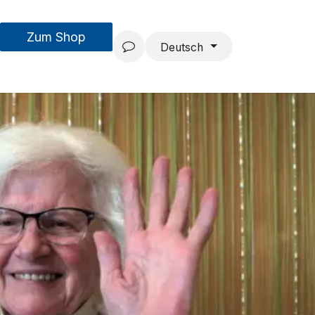
Zum Shop
MouseAIR
Forschung & Entwicklung
Projekte
Team
Deutsch