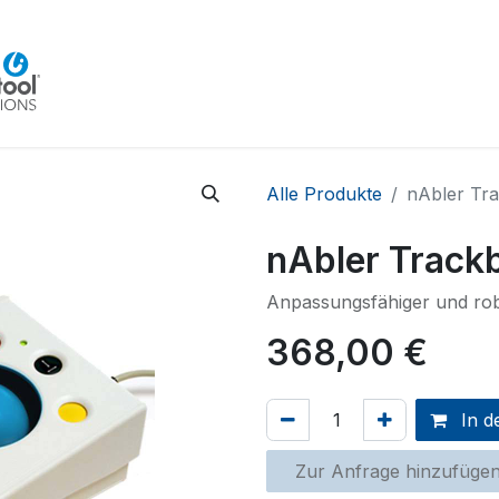
Home
Beratung
Veranstaltungen
Integra
Alle Produkte
nAbler Tra
nAbler Trackba
Anpassungsfähiger und rob
368,00
€
In d
Zur Anfrage hinzufüge