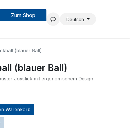
Zum Shop
MouseAIR
Forschung & Entwicklung
Projekte
Team
Deutsch
ckball (blauer Ball)
ll (blauer Ball)
uster Joystick mit ergonomischem Design
en Warenkorb
n