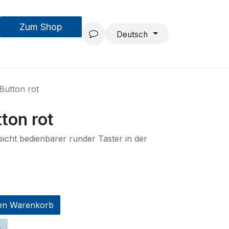
Zum Shop
MouseAIR
Forschung & Entwicklung
Projekte
Team
Deutsch
Button rot
ton rot
eicht bedienbarer runder Taster in der
en Warenkorb
n