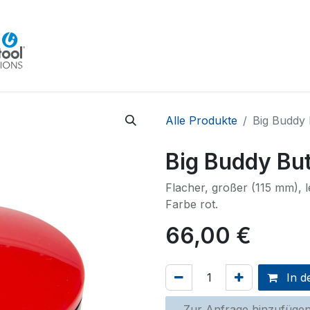
Home
Beratung
Veranstaltungen
Integra
Alle Produkte
Big Buddy 
Big Buddy But
Flacher, großer (115 mm), l
Farbe rot.
66,00
€
In d
Zur Anfrage hinzufüge