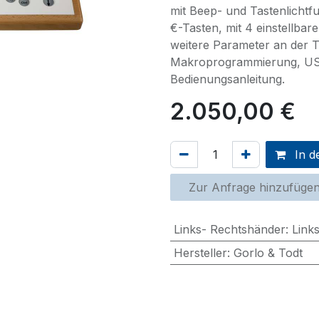
mit Beep- und Tastenlichtfu
€-Tasten, mit 4 einstellba
weitere Parameter an der Ta
Makroprogrammierung, USB-
Bedienungsanleitung.
2.050,00
€
In d
Zur Anfrage hinzufüge
Links- Rechtshänder
:
Link
Hersteller
:
Gorlo & Todt