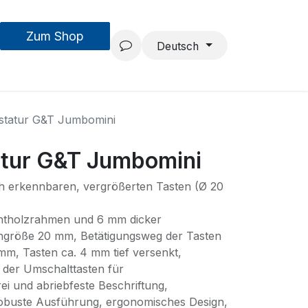
Zum Shop
MouseAIR
Forschung & Entwicklung
Projekte
Team
Deutsch
astatur G&T Jumbomini
atur G&T Jumbomini
ich erkennbaren, vergrößerten Tasten (Ø 20
Echtholzrahmen und 6 mm dicker
engröße 20 mm, Betätigungsweg der Tasten
m, Tasten ca. 4 mm tief versenkt,
 der Umschalttasten für
ei und abriebfeste Beschriftung,
obuste Ausführung, ergonomisches Design,