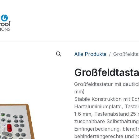
Home
Beratung
Veranstaltungen
Integra
Alle Produkte
Großfeldt
Großfeldtast
Großfeldtastatur mit deutl
mm)
Stabile Konstruktion mit 
Hartaluminiumplatte, Tast
1,6 mm, Tastenabstand 25 m
zuschaltbare Selbsthaltung
Einfingerbedienung, blendfr
behindertengerechte und r