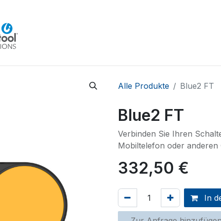
Home
Beratung
Veranstaltungen
Integra
Alle Produkte
Blue2 FT
Blue2 FT
Verbinden Sie Ihren Schalt
Mobiltelefon oder anderen 
332,50
€
In d
Zur Anfrage hinzufüge