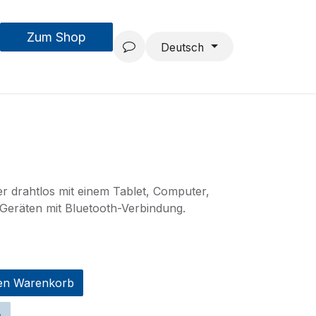
Zum Shop
MouseAIR
Forschung & Entwicklung
Projekte
Team
Deutsch
er drahtlos mit einem Tablet, Computer,
Geräten mit Bluetooth-Verbindung.
en Warenkorb
n