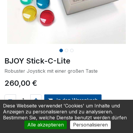
BJOY Stick-C-Lite
Robuster Joystick mit einer großen Taste
260,00
€
In den Warenkorb
Diese Webseite verwendet 'Cookies' um Inhalte und
Anzeigen zu personalisieren und zu analysieren.
Zur Anfrage hinzufügen
Bestimmen Sie, welche Dienste benutzt werden dürfen
Alle akzeptieren
Personalisieren
Maustyp
:
Joystick