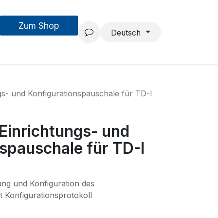
Zum Shop
MouseAIR
Forschung & Entwicklung
Projekte
Team
Deutsch
ngs- und Konfigurationspauschale für TD-I
 Einrichtungs- und
spauschale für TD-I
tung und Konfiguration des
 Konfigurationsprotokoll