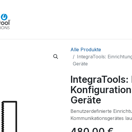
Home
Beratung
Veranstaltungen
Integra
Alle Produkte
IntegraTools: Einrichtu
Geräte
IntegraTools:
Konfiguration
Geräte
Benutzerdefinierte Einrich
Kommunikationsgerätes laut
480,00
€