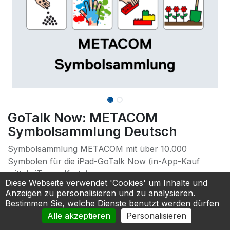
GoTalk Now: METACOM
Symbolsammlung Deutsch
Symbolsammlung METACOM mit über 10.000
Symbolen für die iPad-GoTalk Now (in-App-Kauf
mittels iTunes-Karte) .
Diese Webseite verwendet 'Cookies' um Inhalte und
*Kann nur gemeinsam mit der App GoTalkNow und
Anzeigen zu personalisieren und zu analysieren.
einem LIFEpad Kommunikationsbundle bestellt
Bestimmen Sie, welche Dienste benutzt werden dürfen
werden.
Alle akzeptieren
Personalisieren