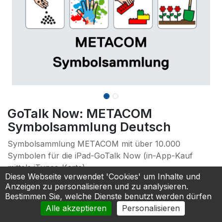
GoTalk Now: METACOM
Symbolsammlung Deutsch
Symbolsammlung METACOM mit über 10.000
Symbolen für die iPad-GoTalk Now (in-App-Kauf
mittels iTunes-Karte) .
Diese Webseite verwendet 'Cookies' um Inhalte und
*Kann nur gemeinsam mit der App GoTalkNow und
Anzeigen zu personalisieren und zu analysieren.
einem LIFEpad Kommunikationsbundle bestellt
Bestimmen Sie, welche Dienste benutzt werden dürfen
werden.
Alle akzeptieren
Personalisieren