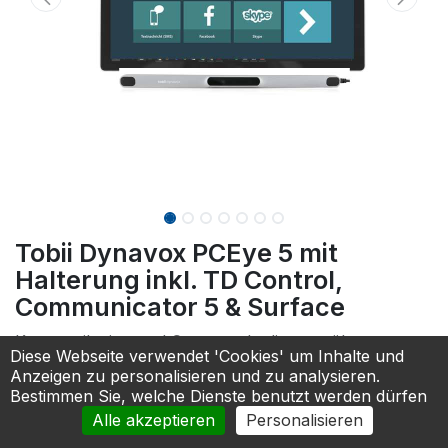
Tobii Dynavox PCEye 5 mit
Halterung inkl. TD Control,
Communicator 5 & Surface
Kommunikation und Computerbedienung über
Diese Webseite verwendet 'Cookies' um Inhalte und
Augensteuerung mit einem Surface Tablet.
Anzeigen zu personalisieren und zu analysieren.
Bündel beinhaltet: Tobii Dynavox PCEye 5 inkl. TD
Bestimmen Sie, welche Dienste benutzt werden dürfen
Control, Communicator 5 Gold, Microsoft Surface Pro
Alle akzeptieren
Personalisieren
Tablet (13", mind. 256 GB, 8 GB RAM), Halterung