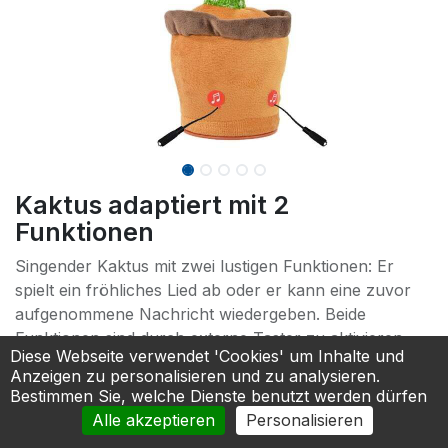
Kaktus adaptiert mit 2
Funktionen
Singender Kaktus mit zwei lustigen Funktionen: Er
spielt ein fröhliches Lied ab oder er kann eine zuvor
aufgenommene Nachricht wiedergeben. Beide
Funktionen sind durch externe Taster zu aktivieren.
Diese Webseite verwendet 'Cookies' um Inhalte und
Nebenbei wiederholt er ständig alle Geräusche/Worte,
Anzeigen zu personalisieren und zu analysieren.
die er hört.
Bestimmen Sie, welche Dienste benutzt werden dürfen
Alle akzeptieren
Personalisieren
66,58
€