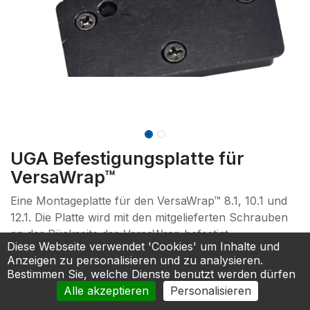
UGA Befestigungsplatte für
VersaWrap™
Eine Montageplatte für den VersaWrap™ 8.1, 10.1 und
12.1. Die Platte wird mit den mitgelieferten Schrauben
an der Rückseite des VersaWrap befestigt.
Diese Webseite verwendet 'Cookies' um Inhalte und
**** Achtung: Nur in Verbindung mit einer VersaWrap
Anzeigen zu personalisieren und zu analysieren.
Schutzhülle verwendbar ****
Bestimmen Sie, welche Dienste benutzt werden dürfen
Alle akzeptieren
Personalisieren
65,00
€