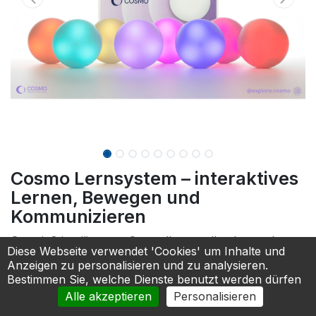
Cosmo Lernsystem – interaktives
Lernen, Bewegen und
Kommunizieren
Set mit 8 intelligenten Controllern + allen Lernpaketen
Diese Webseite verwendet 'Cookies' um Inhalte und
Ein interaktives Lernsystem, das acht taktile,
Anzeigen zu personalisieren und zu analysieren.
leuchtende Smart-Controller (Cosmo Dots) mit einer
Bestimmen Sie, welche Dienste benutzt werden dürfen
App voller Aktivitäten kombiniert, die darauf ausgelegt
Alle akzeptieren
Personalisieren
sind, vielfältige Lernbedürfnisse in großem Umfang zu