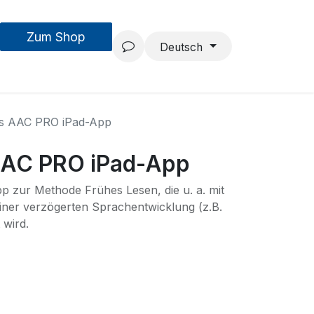
Zum Shop
MouseAIR
Forschung & Entwicklung
Projekte
Team
Deutsch
s AAC PRO iPad-App
AAC PRO iPad-App
p zur Methode Frühes Lesen, die u. a. mit
 einer verzögerten Sprachentwicklung (z.B.
wird.