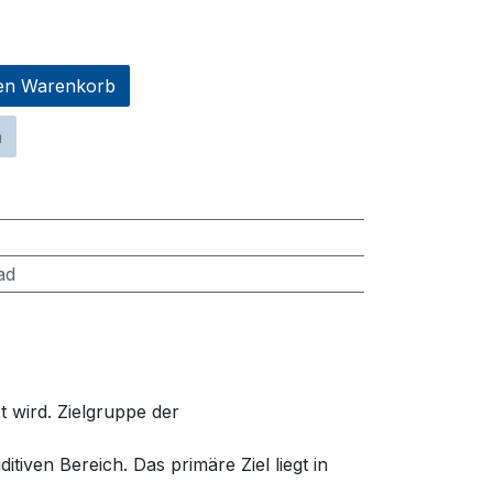
en Warenkorb
n
ad
t
wird
.
Zielgruppe
der
ditiven
Bereich
. Das
primäre
Ziel
liegt
in