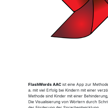
FlashWords
AAC
ist
eine
App
zur
Method
a.
mit
viel
Erfolg
bei
Kindern
mit
einer
verzö
Methode
sind
Kinder
mit
einer
Behinderung
Die
Visualisierung
von
Wörtern
durch
Schri
der
Förderung
der
Sprachentwicklung
.