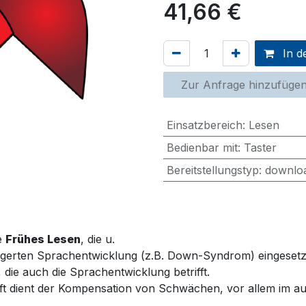
41,66
€
In d
Zur Anfrage hinzufüge
Einsatzbereich
:
Lesen
Bedienbar mit
:
Taster
Bereitstellungstyp
:
downlo
e
Frühes
Lesen
, die u.
gerten
Sprachentwicklung
(
z.B.
Down-
Syndrom
)
eingesetz
, die
auch
die
Sprachentwicklung
betrifft
.
ft
dient
der
Kompensation
von
Schwächen
,
vor
allem
im
au