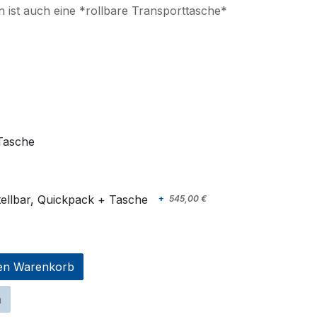
 ist auch eine *rollbare Transporttasche*
Tasche
ellbar, Quickpack + Tasche
+
545,00
€
en Warenkorb
n