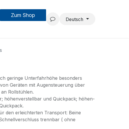
Zum Shop
MouseAIR
Forschung & Entwicklung
Projekte
Team
Deutsch
s
urch geringe Unterfahrhöhe besonders
g von Geräten mit Augensteuerung über
 an Rollstühlen.
r; höhenverstellbar und Quickpack; höhen-
 Quickpack.
r den erleichterten Transport: Beine
Schnellverschluss trennbar ( ohne