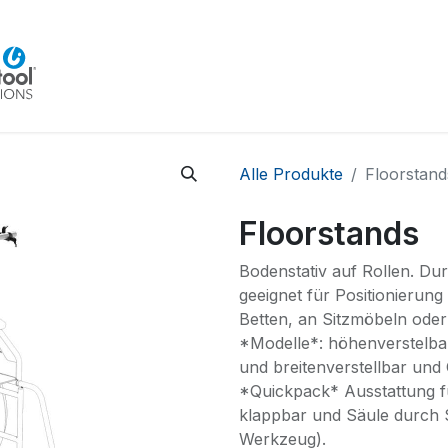
Home
Beratung
Veranstaltungen
Integra
Alle Produkte
Floorstand
Floorstands
Bodenstativ auf Rollen. D
geeignet für Positionierun
Betten, an Sitzmöbeln oder
*Modelle*: höhenverstelba
und breitenverstellbar und
*Quickpack* Ausstattung fü
klappbar und Säule durch 
Werkzeug).