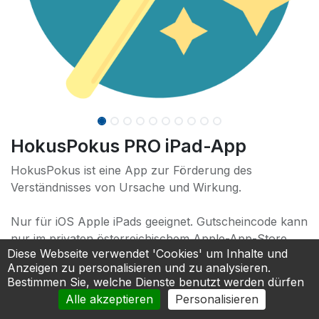
HokusPokus PRO iPad-App
HokusPokus ist eine App zur Förderung des
Verständnisses von Ursache und Wirkung.
Nur für iOS Apple iPads geeignet. Gutscheincode kann
nur im privaten österreichischem Apple-App-Store
Diese Webseite verwendet 'Cookies' um Inhalte und
eingelöst werden. Nicht geeignet für verwaltete Geräte.
Anzeigen zu personalisieren und zu analysieren.
Geht in das Eigentum der Apple-ID des Benutzers
Bestimmen Sie, welche Dienste benutzt werden dürfen
über.
Alle akzeptieren
Personalisieren