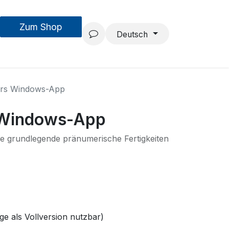
Zum Shop
MouseAIR
Forschung & Entwicklung
Projekte
Team
Deutsch
rs Windows-App
Windows-App
ie grundlegende pränumerische Fertigkeiten
ge als Vollversion nutzbar)