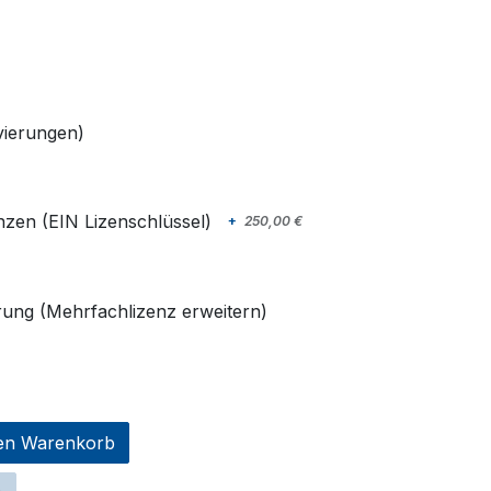
ivierungen)
nzen (EIN Lizenschlüssel)
+
250,00
€
rung (Mehrfachlizenz erweitern)
en Warenkorb