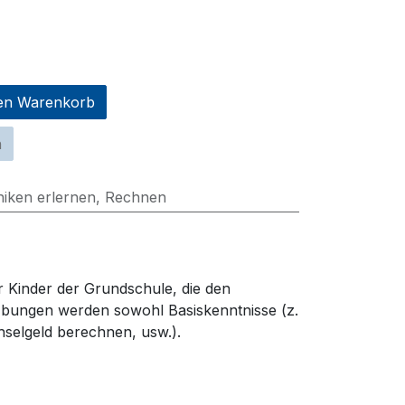
en Warenkorb
n
niken erlernen
,
Rechnen
 Kinder der Grundschule, die den
Übungen werden sowohl Basiskenntnisse (z.
chselgeld berechnen
, usw.)
.