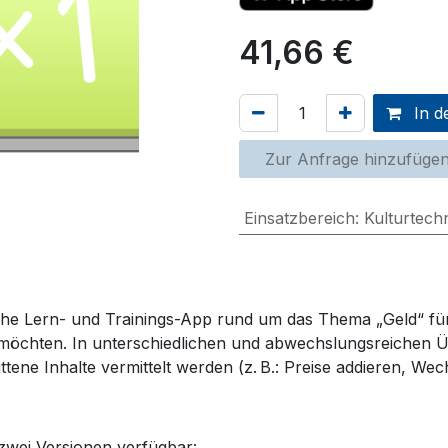
41,66
€
In d
Zur Anfrage hinzufüge
Einsatzbereich
:
Kulturtech
he Lern- und Trainings
-App
rund um das Thema „Geld“ für
 möchten. In unterschiedlichen und abwechslungsreichen 
ttene Inhalte vermittelt
werden
(z. B.: Preise addieren, We
 zwei Versionen verfügbar: