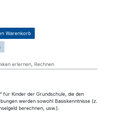
en Warenkorb
n
niken erlernen
,
Rechnen
für Kinder der Grundschule, die den
Übungen werden sowohl Basiskenntnisse (z.
chselgeld berechnen
, usw.)
.