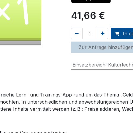
41,66
€
In d
Zur Anfrage hinzufüge
Einsatzbereich
:
Kulturtech
eiche Lern- und Trainings
-App
rund um das Thema „Geld“ 
 möchten. In unterschiedlichen und abwechslungsreichen 
ttene Inhalte vermittelt
werden
(z. B.: Preise addieren, We
t in zwei Versionen verfügbar: