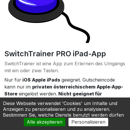
SwitchTrainer PRO iPad-App
SwitchTrainer ist eine App zum Erlernen des Umgangs
mit ein oder zwei Tasten.
Nur für
iOS Apple iPads
geeignet. Gutscheincode
kann nur im
privaten österreichischem Apple-App-
Store
eingelöst werden.
Nicht geeignet für
verwaltete Geräte.
Diese Webseite verwendet 'Cookies' um Inhalte und
Geht in das Eigentum der Apple-ID des Benutzers
Anzeigen zu personalisieren und zu analysieren.
über.
Bestimmen Sie, welche Dienste benutzt werden dürfen
Alle akzeptieren
Personalisieren