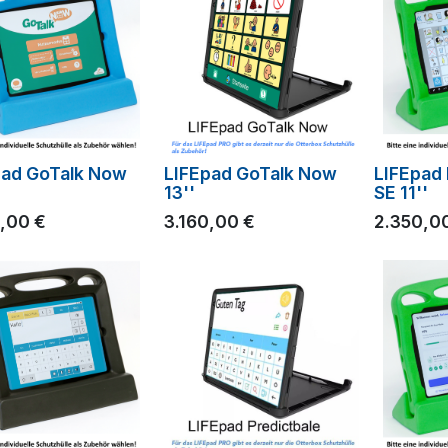
pad GoTalk Now
LIFEpad GoTalk Now
LIFEpad
13''
SE 11''
0,00
€
3.160,00
€
2.350,0